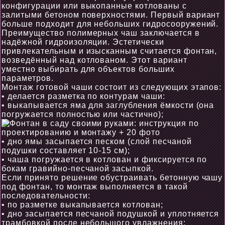
конфигурации или выкопанные котлованы с
залитыми бетоном поверхностями. Первый вариант
больше подходит для небольших гидросооружений.
Преимущество полимерных чаш заключается в
надёжной гидроизоляции. Эстетически
привлекательным и изысканным считается фонтан,
возведённый над котлованом. Этот вариант
уместно выбирать для объектов больших
параметров.
Монтаж готовой чаши состоит из следующих этапов:
• делается разметка по контурам чаши:
• выкапывается яма для заглубления ёмкости (она
погружается полностью или частично);
• дно ямы засыпается песком (слой песчаной
подушки составляет 10-15 см);
• чаша погружается в котлован и фиксируется по
бокам гравийно-песчаной засыпкой.
Если принято решение обустраивать бетонную чашу
под фонтан, то монтаж выполняется в такой
последовательности:
• по разметке выкапывается котлован;
• дно засыпается песчаной подушкой и уплотняется
трамбовкой после небольшого увлажнения;