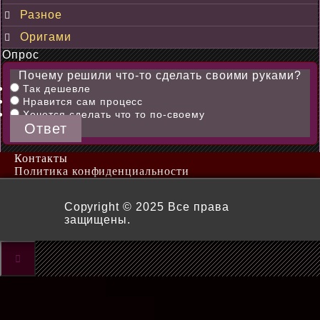
Разное
Оригами
Опрос
Почему решили что-то сделать своими руками?
Так дешевле
Нравится сам процесс
Хочется сделать что то по-своему
Ответ
Контакты
Политика конфиденциальности
Copyright © 2025 Все права
защищены.