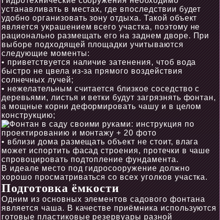
Гидротехнические сооружения необходимо
устанавливать в местах, где впоследствии будет
удобно организовать зону отдыха. Такой объект
является украшением всего участка, поэтому не
рационально размещать его на заднем дворе. При
выборе подходящей площадки учитываются
следующие моменты:
• приветствуется наличие затенения, чтоб вода
быстро не цвела из-за прямого воздействия
солнечных лучей;
• нежелательным считается близкое соседство с
деревьями, листья и ветки будут загрязнять фонтан,
а мощные корни деформировать чашу и в целом
конструкцию;
• вблизи дома размещать объект не стоит, влага
может испортить фасад строения, протечки в чаше
спровоцировать подтопление фундамента.
В идеале место под гидросооружение должно
хорошо просматриваться со всех уголков участка.
Подготовка ёмкости
Одним из основных элементов садового фонтана
является чаша. В качестве приёмника используются
готовые пластиковые резервуары разной