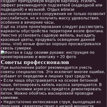
создают причудливую водную картинку. Усилить
эффект рекомендуется подсветкой (надводной или
подводной) и музыкой. Отдых вблизи
высокотехнического сооружения не только позволит
расслабиться, но и получить массу удовольствия,
особенно в вечерние часы.
Ещё на этапе проектирования следует рассмотреть
варианты обустройства территории возле фонтана.
Уместно установить садовую мебель, высадить
красивые цветы, продумать освещение данной
зоны, чтоб ночью фонтан хорошо просматривался
сквозь сумерки.
Советы профессионалов
При выполнении работ рекомендуется учесть
советы специалистов. Это исключит многие ошибки,
избавит от переделки и лишних трат средств.
• Если чаша обустраивается на основе бетонной
чаши, бетонировать кабель насоса запрещается. В
случае поломки агрегата придётся демонтировать
бетон. Можно обойтись маскировкой проводки
камнями.
• Недостаточно интенсивная струя, выходящая из
форсунки, свидетельствует о низкой мощности